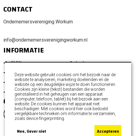
CONTACT
Ondernemersvereniging Workum
info@ondernemersverenigingworkum.nl
INFORMATIE
OVW
Leden
Promotie Workum
Ondernemersfonds
Deze website gebruikt cookies om het bezoek naar de
website te analyseren, marketing doeleinden en de
Activiteiten
Commissies
website op een deugdelijke wijze te doen functioneren.
Cookies zijn kleine (tekst) bestanden die worden
Nieuws
Contact
geïnstalleerd in het geheugen van een apparaat
(computer, telefoon, tablet) bij het bezoek aan een
website. De cookies kunnen het apparaat niet
beschadigen. Met cookies word hier ook bedoeld
vergelijkbare technieken om informatie te verzamelen,
zoals device fingerprinting.
Nee, liever niet
Accepteren