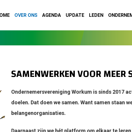
OME
OVER ONS
AGENDA
UPDATE
LEDEN
ONDERNE
SAMENWERKEN VOOR MEER 
Ondernemersvereniging Workum is sinds 2017 act
doelen. Dat doen we samen.
Want samen staan we 
belangenorganisaties.
Daarnaast zijn we hét platform om elkaar te lere