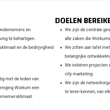
DOELEN BEREIK
 ondernemers en
We zijn de centrale ge
ng te behartigen.
alle zaken die Workum
limaat en de bedrijvigheid
We zitten aan tafel me
belangrijke ontwikkelin
We initiëren projecten
city marketing.
tig met de leden van
We zijn de netwerkorg
reniging Workum een
te leren kennen, van el
ernemersklimaat.