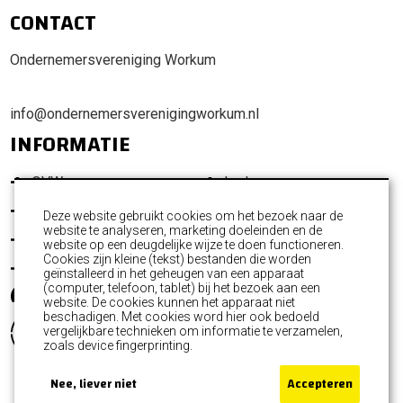
CONTACT
Ondernemersvereniging Workum
info@ondernemersverenigingworkum.nl
INFORMATIE
OVW
Leden
Promotie Workum
Ondernemersfonds
Deze website gebruikt cookies om het bezoek naar de
website te analyseren, marketing doeleinden en de
Activiteiten
Commissies
website op een deugdelijke wijze te doen functioneren.
Cookies zijn kleine (tekst) bestanden die worden
Nieuws
Contact
geïnstalleerd in het geheugen van een apparaat
(computer, telefoon, tablet) bij het bezoek aan een
website. De cookies kunnen het apparaat niet
beschadigen. Met cookies word hier ook bedoeld
vergelijkbare technieken om informatie te verzamelen,
zoals device fingerprinting.
Nee, liever niet
Accepteren