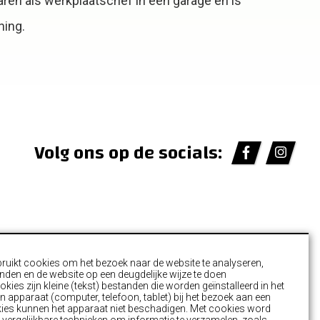
aren als werkplaatschef in een garage en is
ning.
Volg ons op de socials:
ruikt cookies om het bezoek naar de website te analyseren,
nden en de website op een deugdelijke wijze te doen
s
kies zijn kleine (tekst) bestanden die worden geïnstalleerd in het
 apparaat (computer, telefoon, tablet) bij het bezoek aan een
kies kunnen het apparaat niet beschadigen. Met cookies word