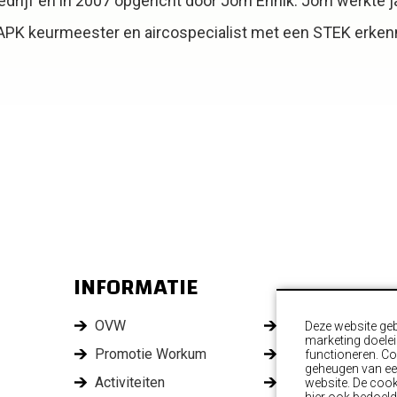
drijf en in 2007 opgericht door Jorn Ennik. Jorn werkte j
j APK keurmeester en aircospecialist met een STEK erken
INFORMATIE
OVW
Leden
Deze website geb
marketing doelei
Promotie Workum
Ondernemersfond
functioneren. Coo
geheugen van een
Activiteiten
Commissies
website. De coo