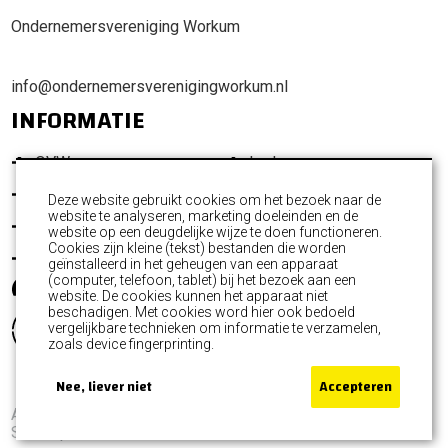
Ondernemersvereniging Workum
info@ondernemersverenigingworkum.nl
INFORMATIE
OVW
Leden
Promotie Workum
Ondernemersfonds
Deze website gebruikt cookies om het bezoek naar de
website te analyseren, marketing doeleinden en de
Activiteiten
Commissies
website op een deugdelijke wijze te doen functioneren.
Cookies zijn kleine (tekst) bestanden die worden
Nieuws
Contact
geïnstalleerd in het geheugen van een apparaat
(computer, telefoon, tablet) bij het bezoek aan een
website. De cookies kunnen het apparaat niet
beschadigen. Met cookies word hier ook bedoeld
vergelijkbare technieken om informatie te verzamelen,
zoals device fingerprinting.
Nee, liever niet
Accepteren
Algemene voorwaarden
Privacyverklaring
Sitemap