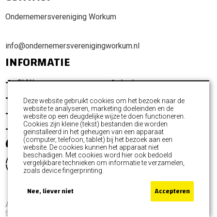
Ondernemersvereniging Workum
info@ondernemersverenigingworkum.nl
INFORMATIE
OVW
Leden
Promotie Workum
Ondernemersfonds
Deze website gebruikt cookies om het bezoek naar de
website te analyseren, marketing doeleinden en de
Activiteiten
Commissies
website op een deugdelijke wijze te doen functioneren.
Cookies zijn kleine (tekst) bestanden die worden
Nieuws
Contact
geïnstalleerd in het geheugen van een apparaat
(computer, telefoon, tablet) bij het bezoek aan een
website. De cookies kunnen het apparaat niet
beschadigen. Met cookies word hier ook bedoeld
vergelijkbare technieken om informatie te verzamelen,
zoals device fingerprinting.
Nee, liever niet
Accepteren
Algemene voorwaarden
Privacyverklaring
Sitemap