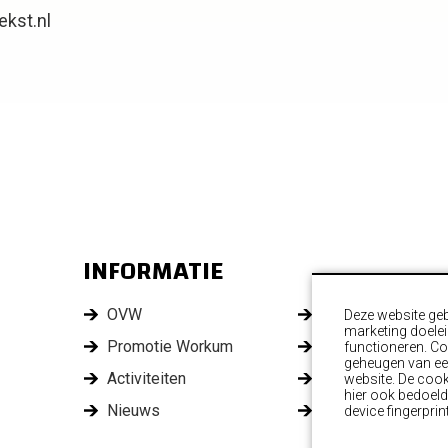
ekst.nl
INFORMATIE
OVW
Leden
Deze website geb
marketing doelei
Promotie Workum
Ondernemersfond
functioneren. Coo
geheugen van een
Activiteiten
Commissies
website. De coo
hier ook bedoeld
Nieuws
Contact
device fingerprin