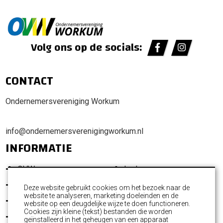
Volg ons op de socials:
CONTACT
Ondernemersvereniging Workum
info@ondernemersverenigingworkum.nl
INFORMATIE
OVW
Leden
Promotie Workum
Ondernemersfonds
Deze website gebruikt cookies om het bezoek naar de
website te analyseren, marketing doeleinden en de
Activiteiten
Commissies
website op een deugdelijke wijze te doen functioneren.
Cookies zijn kleine (tekst) bestanden die worden
Nieuws
Contact
geïnstalleerd in het geheugen van een apparaat